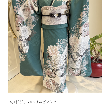
ｴﾒﾗﾙﾄﾞｸﾞﾘｰﾝ×くすみピンクで