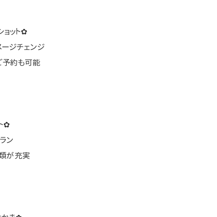
ョット✿
メージチェンジ
ご予約も可能
ト✿
ラン
物類が充実