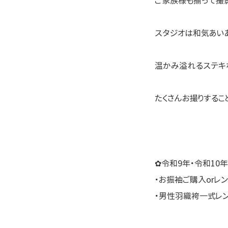
ご家族様も揃って撮
スタジオは和気あい
温かみ溢れるステキ
たくさんお撮りするこ
✿令和9年・令和10
・お振袖ご購入orレ
・男性羽織袴一式レ