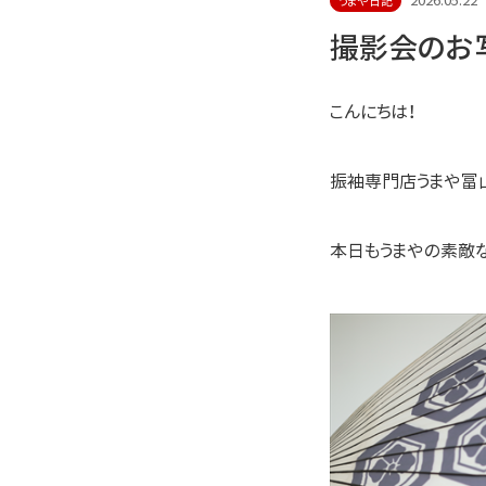
2026.05.22
うまや日記
撮影会のお
こんにちは！
振袖専門店うまや富山
本日もうまやの素敵