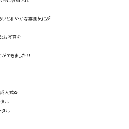
影会に参加され
あいと和やかな雰囲気に🌈
なお写真を
とができました！！
年成人式✿
ンタル
ンタル