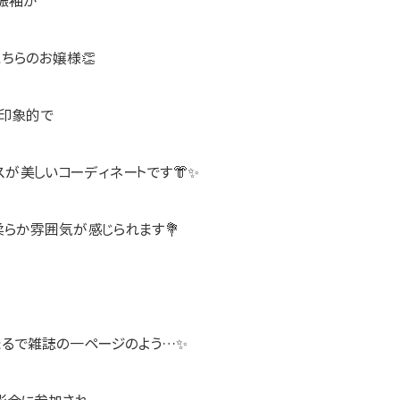
振袖が
ちらのお嬢様👏
が印象的で
が美しいコーディネートです👘✨
らか雰囲気が感じられます💐
まるで雑誌の一ページのよう…✨