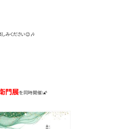
しみください😉🎶
衛門展
を同時開催❕🌠