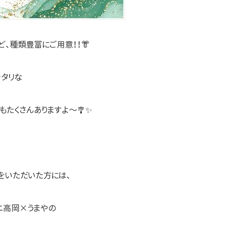
、種類豊富にご用意！！👘
タリな
たくさんありますよ～🎐✨
をいただいた方には、
ニ高岡×うまやの