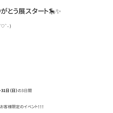
がとう展スタート🎠✨
♡`˵ )
・31日（日）
の3日間
お客様限定のイベント！！！