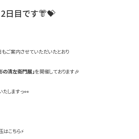
2日目です👘💝
日もご案内させていただいたとおり
と影の清左衛門展」
を開催しております🎉
たしますっ👀
玉はこちら⚡