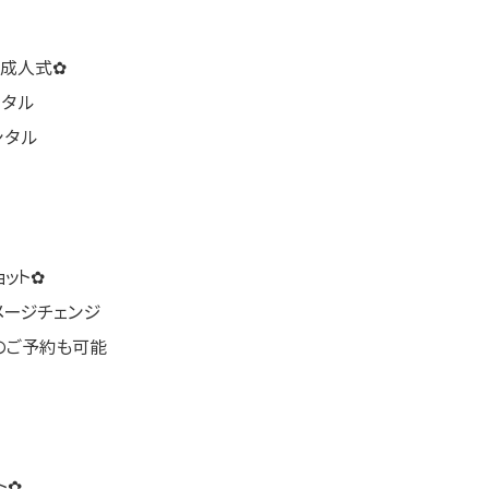
年成人式✿
ンタル
ンタル
ット✿
メージチェンジ
のご予約も可能
ト✿