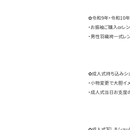
✿令和9年・令和10
・お振袖ご購入orレ
・男性羽織袴一式レ
✿成人式持ち込みショ
・小物変更で大胆イ
・成人式当日お支度
✿成人式写しまショッ