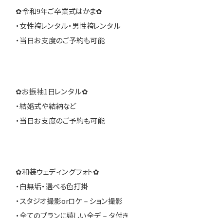
✿令和9年ご卒業式はかま✿
・女性袴レンタル・男性袴レンタル
・当日お支度のご予約も可能
✿お振袖1日レンタル✿
・結婚式や結納など
・当日お支度のご予約も可能
✿和装ウェディングフォト✿
・白無垢・選べる色打掛
・スタジオ撮影orロケ－ション撮影
・全てのプランに嬉しい全デ－タ付き