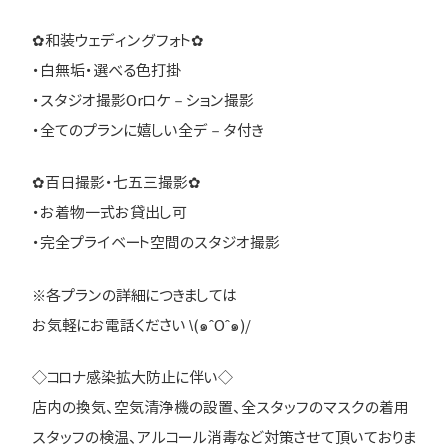
✿和装ウェディングフォト✿
・白無垢・選べる色打掛
・スタジオ撮影Orロケ－ション撮影
・全てのプランに嬉しい全デ－タ付き
✿百日撮影・七五三撮影✿
・お着物一式お貸出し可
・完全プライベート空間のスタジオ撮影
※各プランの詳細につきましては
お気軽にお電話ください \(๑ˆOˆ๑)/
◇コロナ感染拡大防止に伴い◇
店内の換気、空気清浄機の設置、全スタッフのマスクの着用
スタッフの検温、アルコール消毒など対策させて頂いておりま