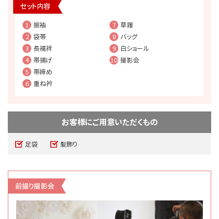
セット内容
1
振袖
7
草履
2
袋帯
8
バッグ
3
長襦袢
9
白ショール
4
帯揚げ
10
撮影会
5
帯締め
6
重ね衿
お客様にご用意いただくもの
足袋
髪飾り
前撮り撮影会