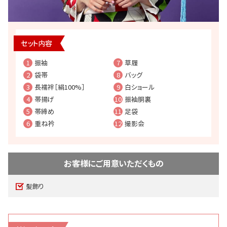
セット内容
1
振袖
7
草履
2
袋帯
8
バッグ
3
長襦袢［絹100%］
9
白ショール
4
帯揚げ
10
振袖胴裏
5
帯締め
11
足袋
6
重ね衿
12
撮影会
お客様にご用意いただくもの
髪飾り