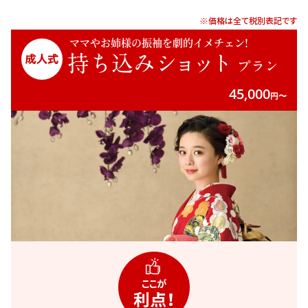
※価格は全て税別表記です
ママやお姉様の振袖を劇的イメチェン!
持ち込み
ショット
プラン
45,000
円〜
ここが
利点！