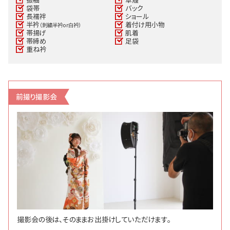
振袖
草履
袋帯
バック
長襦袢
ショール
半衿
着付け用小物
（刺繍半衿or白衿）
帯揚げ
肌着
帯締め
足袋
重ね衿
前撮り撮影会
撮影会の後は、そのままお出掛けしていただけます。