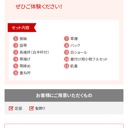
ぜひご体験ください！
セット内容
1
振袖
7
草履
2
袋帯
8
バック
3
長襦袢（白半衿付）
9
白ショール
4
帯揚げ
10
着付け用小物フルセット
5
帯締め
11
肌着
6
重ね衿
お客様にご用意いただくもの
足袋
髪飾り