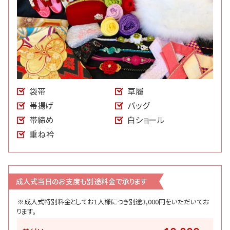
袋帯
草履
帯揚げ
バッグ
帯締め
白ショール
重ね衿
成人式当日のお支度も別途料金で承ります
※成人式特別料金としてお1人様につき別途3,000円をいただいてお
ります。